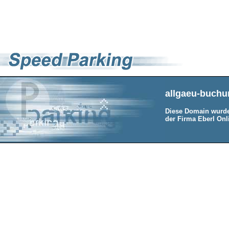
allgaeu-buchu
Diese Domain wurde
der Firma Eberl Onli